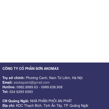
CÔNG TY CỔ PHẦN SƠN AKOMAX
Trụ sở chính:
Phương Canh, Nam Từ Liêm, Hà Nội
Email:
asokapaint@gmail.com
Hotline:
0982.8989.63 - 0989.638.908
Tel:
024 6293 6393
CN Quảng Ngãi:
NHÀ PHÂN PHỐI AN PHÁT
Địa chỉ:
KDC Thạch Bích, Tịnh Ấn Tây, TP. Quảng Ngãi