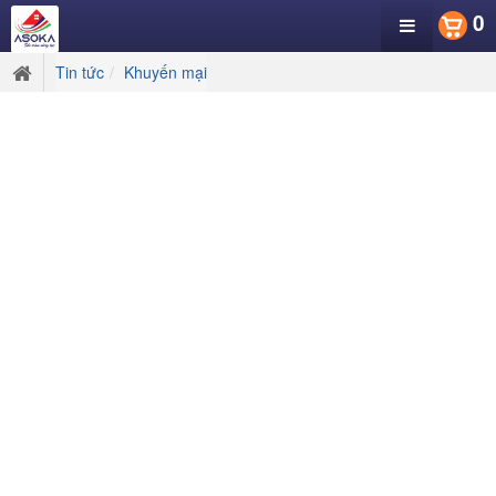
0
Tin tức
Khuyến mại