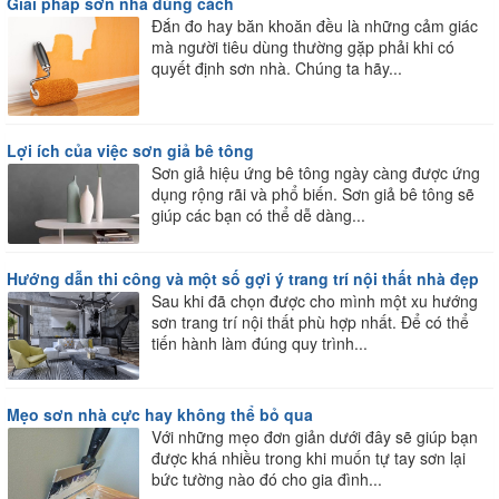
Giải pháp sơn nhà đúng cách
Đắn đo hay băn khoăn đều là những cảm giác
mà người tiêu dùng thường gặp phải khi có
quyết định sơn nhà. Chúng ta hãy...
Lợi ích của việc sơn giả bê tông
Sơn giả hiệu ứng bê tông ngày càng được ứng
dụng rộng rãi và phổ biến. Sơn giả bê tông sẽ
giúp các bạn có thể dễ dàng...
Hướng dẫn thi công và một số gợi ý trang trí nội thất nhà đẹp
Sau khi đã chọn được cho mình một xu hướng
sơn trang trí nội thất phù hợp nhất. Để có thể
tiến hành làm đúng quy trình...
Mẹo sơn nhà cực hay không thể bỏ qua
Với những mẹo đơn giản dưới đây sẽ giúp bạn
được khá nhiều trong khi muốn tự tay sơn lại
bức tường nào đó cho gia đình...