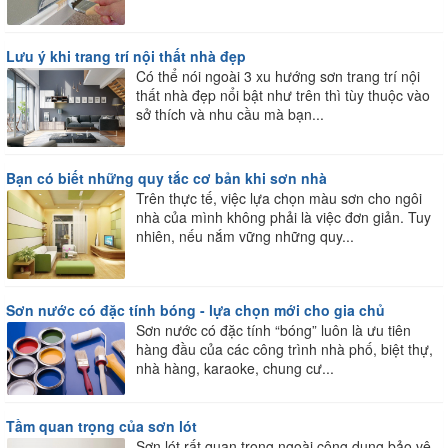
Lưu ý khi trang trí nội thất nhà đẹp
Có thể nói ngoài 3 xu hướng sơn trang trí nội
thất nhà đẹp nổi bật như trên thì tùy thuộc vào
sở thích và nhu cầu mà bạn...
Bạn có biết những quy tắc cơ bản khi sơn nhà
Trên thực tế, việc lựa chọn màu sơn cho ngôi
nhà của mình không phải là việc đơn giản. Tuy
nhiên, nếu nắm vững những quy...
Sơn nước có đặc tính bóng - lựa chọn mới cho gia chủ
Sơn nước có đặc tính “bóng” luôn là ưu tiên
hàng đầu của các công trình nhà phố, biệt thự,
nhà hàng, karaoke, chung cư...
Tầm quan trọng của sơn lót
Sơn lót rất quan trọng ngoài công dụng bảo vệ