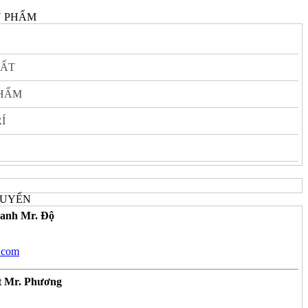
N PHẨM
HẤT
THẤM
Í
TUYẾN
oanh Mr. Độ
.com
t Mr. Phương