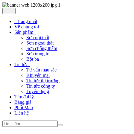
Trang nhất
Về chúng tôi
Sản phẩm
Sơn nội thất
Sơn ngoại thất
Sơn chống thấm
Sơn trang trí
Bột bả
Tin tức
Tư vấn màu sắc
Khuyến mại
Tin tức thị trường
Tin tức công ty
Tuyển dụng
Tìm đại lý
Bảng giá
Phối Màu
Liên hệ