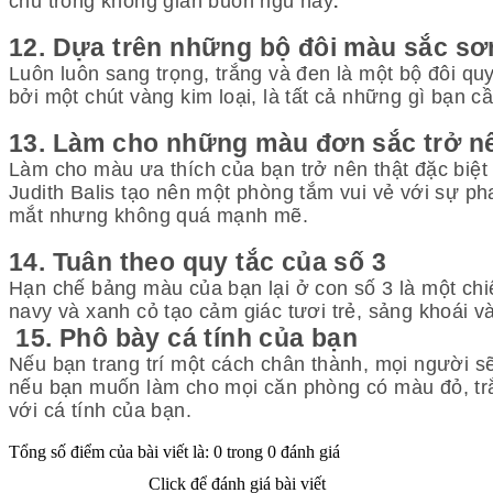
chủ trong không gian buồn ngủ này
.
12. Dựa trên những bộ đôi màu sắc sơ
Luôn luôn sang trọng, trắng và đen là một bộ đôi quy
bởi một chút vàng kim loại, là tất cả những gì bạn 
13. Làm cho những màu đơn sắc trở nê
Làm cho màu ưa thích của bạn trở nên thật đặc biệt
Judith Balis tạo nên một phòng tắm vui vẻ với sự p
mắt nhưng không quá mạnh mẽ.
14. Tuân theo quy tắc của số 3
Hạn chế bảng màu của bạn lại ở con số 3 là một ch
navy và xanh cỏ tạo cảm giác tươi trẻ, sảng khoái và
15. Phô bày cá tính của bạn
Nếu bạn trang trí một cách chân thành, mọi người sẽ 
nếu bạn muốn làm cho mọi căn phòng có màu đỏ, trắ
với cá tính của bạn.
Tổng số điểm của bài viết là: 0 trong 0 đánh giá
Click để đánh giá bài viết