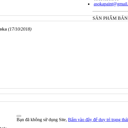
asokapaint@gmail
SẢN PHẨM BÁN
soka
(17/10/2018)
Bạn đã không sử dụng Site,
Bấm vào đây để duy trì trạng thá