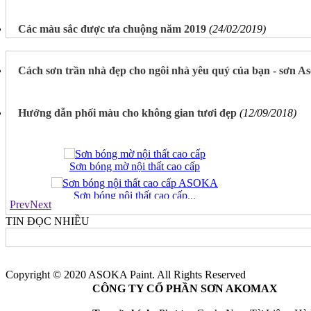
Các màu sắc được ưa chuộng năm 2019
(24/02/2019)
Cách sơn trần nhà đẹp cho ngôi nhà yêu quý của bạn - sơn A
Sơn Siêu Bóng Nội Thất Cao Cấp...
Sơn Siêu Trắng Nội Thất Cao...
Hướng dẫn phối màu cho không gian tươi đẹp
(12/09/2018)
SƠN BÓNG NỘI THẤT SAPPHIRE CAO...
Sơn bóng mờ nội thất cao cấp
Sơn bóng nội thất cao cấp...
Prev
Next
TIN ĐỌC NHIỀU
Sơn Lót Kháng Kiềm Nội Thất...
Sơn Siêu Bóng Nội Thất Cao Cấp...
Copyright © 2020 ASOKA Paint. All Rights Reserved
Sơn Siêu Trắng Nội Thất Cao...
CÔNG TY CỔ PHẦN SƠN AKOMAX