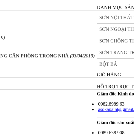
DANH MỤC SẢ
SƠN NỘI THẤT
SƠN NGOẠI T
19)
SƠN CHỐNG 
SƠN TRANG TR
ỪNG CĂN PHÒNG TRONG NHÀ
(03/04/2019)
BỘT BẢ
GIỎ HÀNG
HỖ TRỢ TRỰC 
Giám đốc Kinh d
0982.8989.63
asokapaint@gmail
Giám đốc sản xuấ
0989.638.908